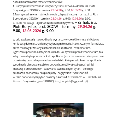
Aktualnie oferowane tematy woodinariów:
1. Tradycja i nowoczesność w wykorzystaniu drewna – dr hab. inż. Piotr
Borysiuk, prof. SGGW – terminy:
22.04.26
g. 9.00,
06.05.26
g. 9.00,
2.Tworzywa drzewne – jak technologia „ulepsza” naturę – dr hab. inż. Piotr
Borysiuk, prof. SGGW – terminy:
28.04.26
g. 9.00,
12.05.26
g. 9.00,
– dr hab. inż.
3. To, co nie pasuje – a jednak działa: kompozyty WPC
Piotr Borysiuk, prof. SGGW – terminy:
29.04.26
g.
9.00
,
13.05.2026
g. 9.00
W celu zapisania się na woodinaria wystarczy wypełnić formularz klikając w
konkretną datę na stronie przy wybranym temacie. Na wskazany w formularzu
adres mailowy przesłany zostanie link do spotkania – woodinarium.
Zgłoszenie powinno nastąpić na kilka dni (ok. tydzień) przed woodinarium, tak
żeby można było przesłać link do spotkania (jest czas na ewentualne powtórne
przesłanie), oraz żeby prowadzący wiedział z którymi szkołami ma spotkanie.
Woodinaria planowane są jako spotkania z możliwością bezpośredniej
interakcji z prowadzącym i zadawania ewentualnych pytań – do czego
serdecznie zachęcamy. Nie planujemy „nagrywania” tych spotkań.
W razie dodatkowych pytań prosimy o kontakt z Dziekanem WTD dr hab. inż.
Piotrem Borysiukiem, prof. SGGW (piotr_borysiuk@sggw.edu.pl).
.