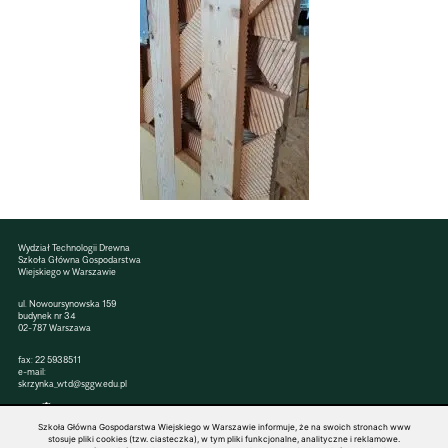
Wydział Technologii Drewna
Szkoła Główna Gospodarstwa
Wiejskiego w Warszawie
ul. Nowoursynowska 159
budynek nr 34
02-787 Warszawa
fax: 22 5938511
e-mail:
skrzynka_wtd@sggw.edu.pl
Szkoła Główna Gospodarstwa Wiejskiego w Warszawie informuje, że na swoich stronach www
stosuje pliki cookies (tzw. ciasteczka), w tym pliki funkcjonalne, analityczne i reklamowe.