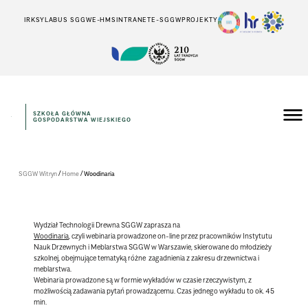
IRK
SYLABUS SGGW
E-HMS
INTRANET
E-SGGW
PROJEKTY
SZKOŁA GŁÓWNA
GOSPODARSTWA WIEJSKIEGO
/
/
SGGW Witryn
Home
Woodinaria
Wydział Technologii Drewna SGGW zaprasza na
Woodinaria
, czyli webinaria prowadzone on-line przez pracowników Instytutu
Nauk Drzewnych i Meblarstwa SGGW w Warszawie, skierowane do młodzieży
szkolnej, obejmujące tematyką różne zagadnienia z zakresu drzewnictwa i
meblarstwa.
Webinaria prowadzone są w formie wykładów w czasie rzeczywistym, z
możliwością zadawania pytań prowadzącemu. Czas jednego wykładu to ok. 45
min.